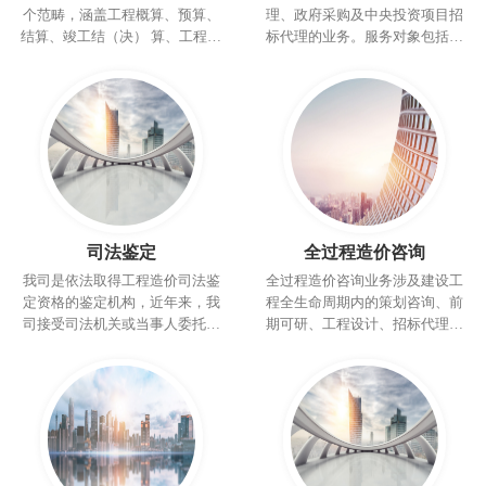
个范畴，涵盖工程概算、预算、
理、政府采购及中央投资项目招
结算、竣工结（决） 算、工程招
标代理的业务。服务对象包括国
标标底、投标报价的编制和审
家机关、事业单位、国有企业、
核、工程造价信息咨询服务、与
民营企业等。
工程建设有关的其他咨询顾问业
务等。
司法鉴定
全过程造价咨询
我司是依法取得工程造价司法鉴
全过程造价咨询业务涉及建设工
定资格的鉴定机构，近年来，我
程全生命周期内的策划咨询、前
司接受司法机关或当事人委托的
期可研、工程设计、招标代理、
工程造价司法鉴定业务过百项，
造价咨询、工程监理、施工前期
是广东省各地区的人民法院工程
准备、施工过程管理、竣工验收
造价司法鉴定的入库备案单位，
及运营保修等各个阶段的管理服
在近年的业务开展中，培养了一
务。
大批工程造价司法鉴定的专家，
也积累了大量的工作经验。