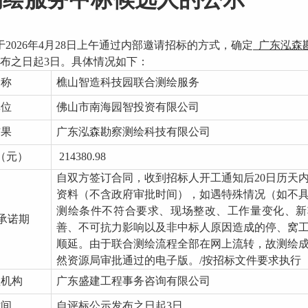
于
2026年4月28日上午通过内部邀请招标的方式，确定
广东泓森
布之日起
3日。具体情况如下：
名称
樵山智造科技园联合测绘服务
单位
佛山市南海园智投资有限公司
结果
广东泓森勘察测绘科技有限公司
（元）
214380.98
自双方签订合同，收到招标人开工通知后
20日历天
资料（不含政府审批时间），如遇特殊情况（如不
测绘条件不符合要求、现场整改、工作量变化、新
/承诺期
善、不可抗力影响以及非中标人原因造成的停、窝
顺延。由于联合测绘流程全部在网上流转，故测绘
然资源局审批通过的电子版。/按招标文件要求执行
理机构
广东盛建工程事务咨询有限公司
时间
自评标公示发布之日起
3日